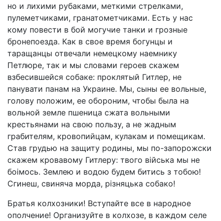
но и лихими рубаками, меткими стрелками,
пулеметчиками, гранатометчиками. Есть у нас
кому повести в бой могучие танки и грозные
бронепоезда. Как в свое время богунцы и
таращанцы отвечали немецкому наемнику
Петлюре, так и мы словами героев скажем
взбесившейся собаке: проклятый Гитлер, не
панувати панам на Украине. Мы, сыны ее вольные,
голову положим, ее обороним, чтобы была на
вольной земле пшеница сжата вольными
крестьянами на свою пользу, а не жадным
грабителям, кровопийцам, кулакам и помещикам.
Став грудью на защиту родины, мы по-запорожски
скажем кровавому Гитлеру: твого вiйська мы не
боiмось. Землею и водою будем битись з тобою!
Сгинеш, свиняча морда, рiзняцька собако!
Братья колхозники! Вступайте все в народное
ополчение! Организуйте в колхозе, в каждом селе