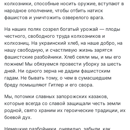
колхозники, способные носить оружие, вступают в
народное ополчение, чтобы отбить натиск
фашистов и уничтожить озверелого врага.
На наших полях созрел богатый урожай — плоды
честного, свободного труда колхозников и
колхозниц. На украинский хлеб, на наше добро, на
нашу свободную, и счастливую жизнь зарятся
фашистские разбойники. Хлеб сеяли мы, и мы его
пожнем! Мы обязуемся провести уборку за шесть
дней. Ни одного зерна не дадим фашистским
гадам. Не бывать тому, о чем в сумасшедшем
бреду помышляют Гитлер и его свора.
Мы, потомки славных запорожских казаков,
которые всегда со славой защищали честь земли
родной, свято храним их героические традиции, их
боевой дух.
Немецкие разбойники, очевидно, забыли, как