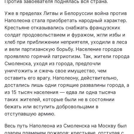
Против завоевателя поднялась вся страна.
Уже в пределах Литвы и Белоруссии война против
Наполеона стала приобретать народный характер.
Крестьяне отказывались снабжать французских
солдат продовольствием и фуражом, жгли избы и
хлеб при приближении неприятеля, уходили в леса
и вели партизанскую борьбу. Население городов
проявляло горячий патриотизм. Так, жители города
Смоленска, уходя из города, предпочли
уничтожить и сжечь свое имущество, чем
оставить его врагу. Наполеону, действительно,
достались лишь одни горящие развалины города, а
из 15 тысяч населения — едва ли одна тысяча
таких жителей, которые были не в состоянии
бежать или вступить добровольцами в
отступавшую армию.
Весь путь Наполеона из Смоленска на Москву был
озарен пламенем пожаров: крестьяне, отступая с