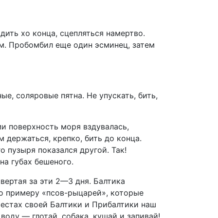
дить хо конца, сцепляться намертво.
ом. Пробомбил еще один эсминец, затем
ые, соляровые пятна. Не упускать, бить,
и поверхность моря вздувалась,
 держаться, крепко, бить до конца.
о пузыря показался другой. Так!
на губах бешеного.
вертая за эти 2—3 дня. Балтика
по примеру «псов-рыцарей», которые
местах своей Балтики и Прибалтики наш
воду — глотай, собака, кушай и запивай!