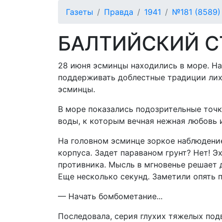
Газеты
Правда
1941
№181 (8589)
БАЛТИЙСКИЙ С
28 июня эсминцы находились в море. На
поддерживать доблестные традиции лихо
эсминцы.
В море показались подозрительные точки
воды, к которым вечная нежная любовь 
На головном эсминце зоркое наблюдение
корпуса. Задет параваном грунт? Нет! Э
противника. Мысль в мгновенье решает д
Еще несколько секунд. Заметили опять 
— Начать бомбометание...
Последовала, серия глухих тяжелых под