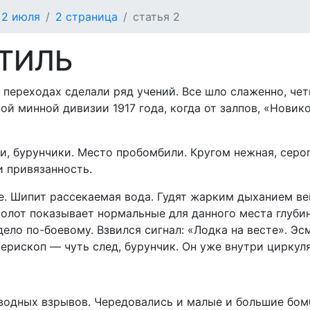
 2 июля
2 страница
статья 2
ТИЛЬ
 переходах сделали ряд учений. Все шло слаженно, чет
й минной дивизии 1917 года, когда от залпов, «Новико
, бурунчики. Место пробомбили. Кругом нежная, серог
и привязанность.
. Шипит рассекаемая вода. Гудят жарким дыханием ве
холот показывает нормальные для данного места глуби
ело по-боевому. Взвился сигнал: «Лодка на весте». Эс
перископ — чуть след, бурунчик. Он уже внутри циркул
водных взрывов. Чередовались и малые и большие бом