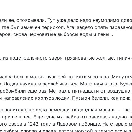
ли ее, опоясывали. Тут уже дело надо неумолимо дово
где был замечен перископ. Ага, задело опять параван
даров, снова черноватые выбросы воды и пены...
а из подстреленного зверя, грязноватые желтые, типичн
масса белых малых пузырей по пятнам соляра. Минутам
 Лодка начинала захлебываться. Мало нам этого. Будем
Пробомбили еще раз. Метрах в пятнадцати от воздушног
и направление корпуса лодки. Пузыри белели, как пена 
аносится еще одна немецкая подводная могила, — чет
х пришельцев. Еще одна их шайка отправилась на дно 
кого озера в 1242 толу в Ледовом побоище. На старых 
 зубам, справа и слева, потом мордой в землю его и в 