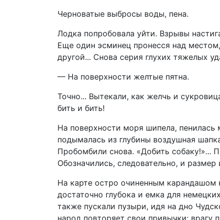
Черноватые выбросы воды, пена.
Лодка попробовала уйти. Взрывы настига
Еще один эсминец пронесся над местом, 
другой... Снова серия глухих тяжелых у
— На поверхности желтые пятна.
Точно... Вытекали, как желчь и сукровиц
бить и бить!
На поверхности моря шипела, пенилась 
подымалась из глубины воздушная шапка.
Пробомбили снова. «Добить собаку!»... 
Обозначились, следовательно, и размер 
На карте остро очиненным карандашом н
достаточно глубока и емка для немецки
также пускали пузыри, идя на дно Чудс
народ повторяет свои привычки: врагу по