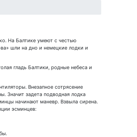
ко. На Балтике умеют с честью
ва» шли на дно и немецкие лодки и
олая гладь Балтики, родные небеса и
нтиляторы. Внезапное сотрясение
ны. Значит задета подводная лодка
минцы начинают маневр. Взвыла сирена.
яции эсминцев:
бы.